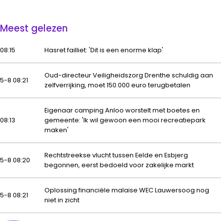
Meest gelezen
08:15
Hasret failliet: 'Dit is een enorme klap'
Oud-directeur Veiligheidszorg Drenthe schuldig aan
5-8 08:21
zelfverrijking, moet 150.000 euro terugbetalen
Eigenaar camping Anloo worstelt met boetes en
08:13
gemeente: 'Ik wil gewoon een mooi recreatiepark
maken'
Rechtstreekse vlucht tussen Eelde en Esbjerg
5-8 08:20
begonnen, eerst bedoeld voor zakelijke markt
Oplossing financiële malaise WEC Lauwersoog nog
5-8 08:21
niet in zicht