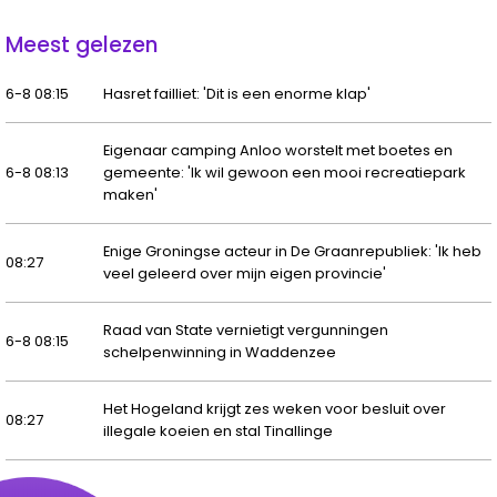
Meest gelezen
6-8 08:15
Hasret failliet: 'Dit is een enorme klap'
Eigenaar camping Anloo worstelt met boetes en
6-8 08:13
gemeente: 'Ik wil gewoon een mooi recreatiepark
maken'
Enige Groningse acteur in De Graanrepubliek: 'Ik heb
08:27
veel geleerd over mijn eigen provincie'
Raad van State vernietigt vergunningen
6-8 08:15
schelpenwinning in Waddenzee
Het Hogeland krijgt zes weken voor besluit over
08:27
illegale koeien en stal Tinallinge