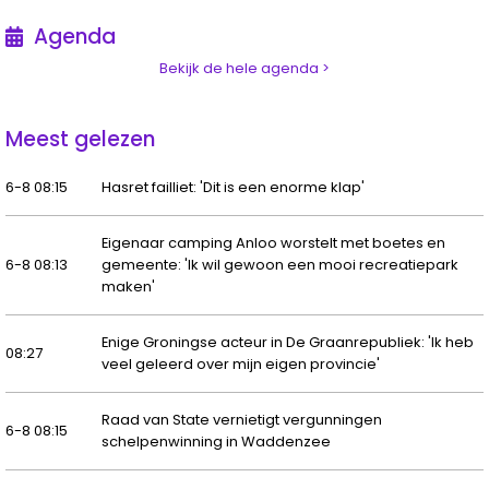
Agenda
Bekijk de hele agenda >
Meest gelezen
6-8 08:15
Hasret failliet: 'Dit is een enorme klap'
Eigenaar camping Anloo worstelt met boetes en
6-8 08:13
gemeente: 'Ik wil gewoon een mooi recreatiepark
maken'
Enige Groningse acteur in De Graanrepubliek: 'Ik heb
08:27
veel geleerd over mijn eigen provincie'
Raad van State vernietigt vergunningen
6-8 08:15
schelpenwinning in Waddenzee