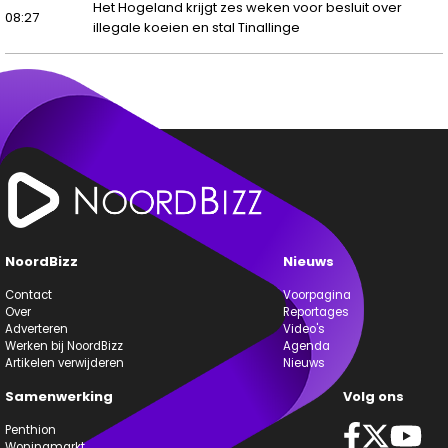
Het Hogeland krijgt zes weken voor besluit over
08:27
illegale koeien en stal Tinallinge
NoordBizz
Nieuws
Contact
Voorpagina
Over
Reportages
Adverteren
Video's
Werken bij NoordBizz
Agenda
Artikelen verwijderen
Nieuws
Samenwerking
Volg ons
Penthion
Woningmarkt