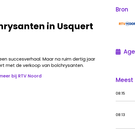
Bron
hrysanten in Usquert
Age
 een succesverhaal. Maar na ruim dertig jaar
rt met de verkoop van bolchrysanten.
meer bij RTV Noord
Meest 
08:15
08:13